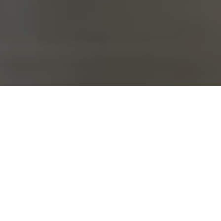
SITUATION
ETAT
Privé
2017
DIMENSIONS
CLIENT
Espagna
Finalisé
CATEGORIE
3.000m2