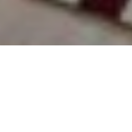
SITUATION
ETAT
Privé
2023
DIMENSIONS
CLIENT
Espagna
En construction
CATEGORIE
5.500m2