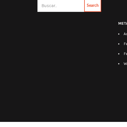
Search
MET
A
F
F
W