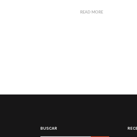
READ MORE
BUSCAR
REC