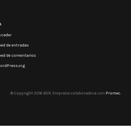
A
cceder
eed de entradas
eed de comentarios
ordPress.org
© Copyright 2016 BSR. Empresa colaboradora con
Promec
.